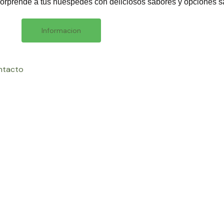
sorprende a tus huéspedes con deliciosos sabores y opciones s
Informacion
ntacto