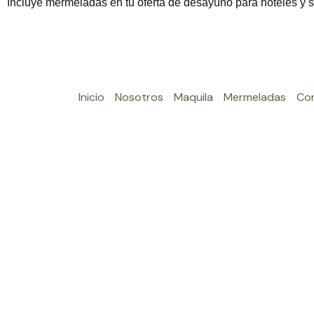
Incluye mermeladas en tu oferta de desayuno para hoteles y 
Inicio
Nosotros
Maquila
Mermeladas
Co